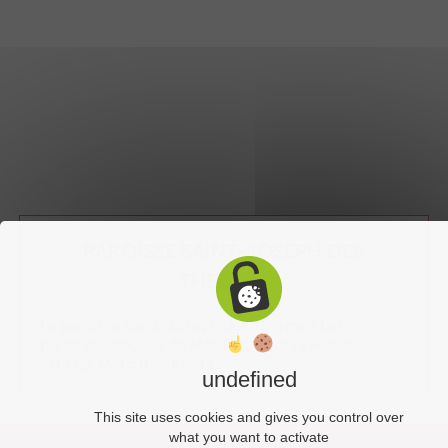
PAROISSE SAINT-JOSEPH DES
THERMES
La paroisse Saint-Joseph des Thermes fait
partie du diocèse de Moulins, dont l’évêque
est Mgr Marc Beaumont.
undefined
This site uses cookies and gives you control over
what you want to activate
Liens utiles