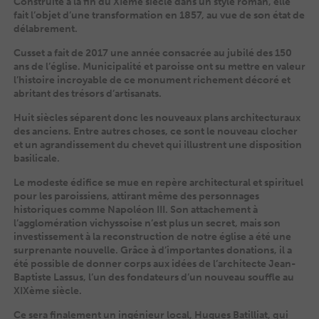
Construite à la fin du XIème siècle dans un style roman, elle
fait l’objet d’une transformation en 1857, au vue de son état de
délabrement.
Cusset a fait de 2017 une année consacrée au jubilé des 150
ans de l’église. Municipalité et paroisse ont su mettre en valeur
l’histoire incroyable de ce monument richement décoré et
abritant des trésors d’artisanats.
Huit siècles séparent donc les nouveaux plans architecturaux
des anciens. Entre autres choses, ce sont le nouveau clocher
et un agrandissement du chevet qui illustrent une disposition
basilicale.
Le modeste édifice se mue en repère architectural et spirituel
pour les paroissiens, attirant même des personnages
historiques comme Napoléon III. Son attachement à
l’agglomération vichyssoise n’est plus un secret, mais son
investissement à la reconstruction de notre église a été une
surprenante nouvelle. Grâce à d’importantes donations, il a
été possible de donner corps aux idées de l’architecte Jean-
Baptiste Lassus, l’un des fondateurs d’un nouveau souffle au
XIXème siècle.
Ce sera finalement un ingénieur local, Hugues Batilliat, qui