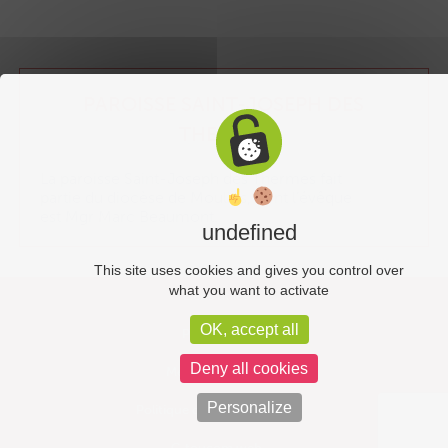
PAROISSE SAINT-JOSEPH DES
THERMES
La paroisse Saint-Joseph des Thermes fait
partie du diocèse de Moulins, dont l’évêque
est Mgr Marc Beaumont.
undefined
This site uses cookies and gives you control over
what you want to activate
Liens utiles
OK, accept all
Plan du site
Deny all cookies
Mentions légales
Personalize
Politique de confidentialité
C-toucom web