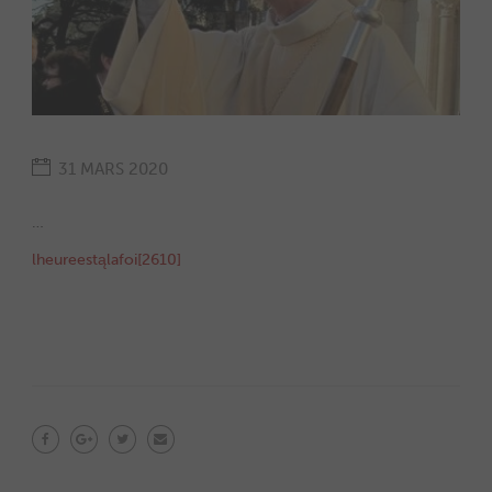
31 MARS 2020
…
lheureestąlafoi[2610]